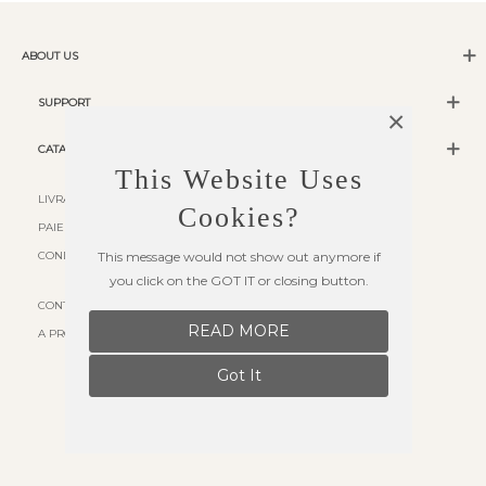
ABOUT US
SUPPORT
×
CATALOG
This Website Uses
LIVRAISON
Cookies?
PAIEMENT SÉCURISÉ
CONDITIONS D'UTILISATION
This message would not show out anymore if
you click on the GOT IT or closing button.
CONTACT US
READ MORE
A PROPOS
Got It
© 2023 ALL RIGHTS RESERVED