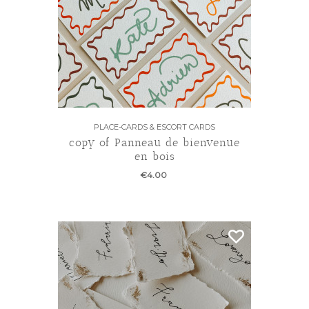
PLACE-CARDS & ESCORT CARDS
copy of Panneau de bienvenue
en bois
€4.00