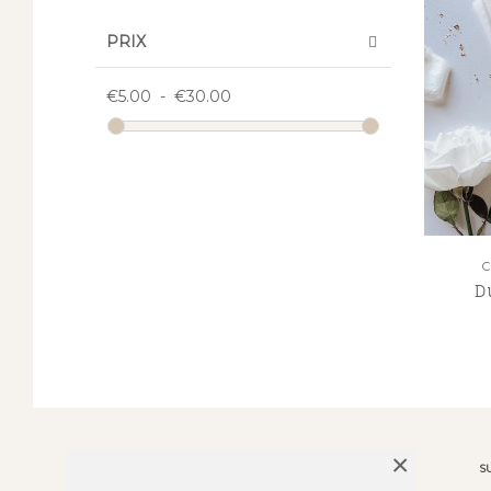
PRIX
€5.00
-
€30.00
C
D
×
ABOUT US
S