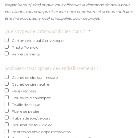
l'organisateur(-rice) et que vous effectuez la demande de devis pour
vos clients, merci de préciser leur nom et prénom et si vous souhaitez
être l'interlocuteur(-rice) principal(le) pour ce projet.
Quels types de cartons souhaitez vous ?
Carton principal & enveloppe
Photo Polaroïd
Remerciements
Souhaitez-vous ajouter des embellissements ?
Cachet de cire sur-mesure
Cachet de cire neutre
Fleurs séchées
Doublure d'enveloppe
Feuille de calque
Ficelle de papier
Ruban de soie/velours
Incrustation feuille d’or
Impression enveloppe recto/verso