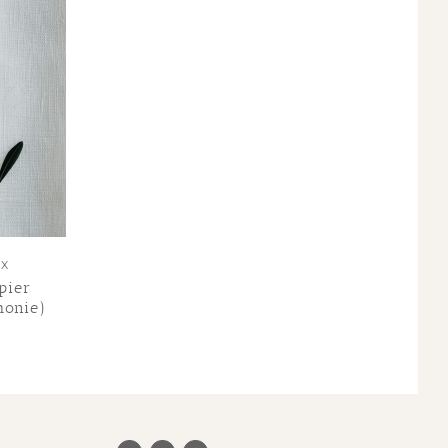
UX
pier
monie)