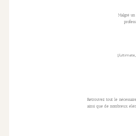
Malgré un 
profess
[/ultimate
Retrouvez tout le nécessair
ainsi que de nombreux éléme