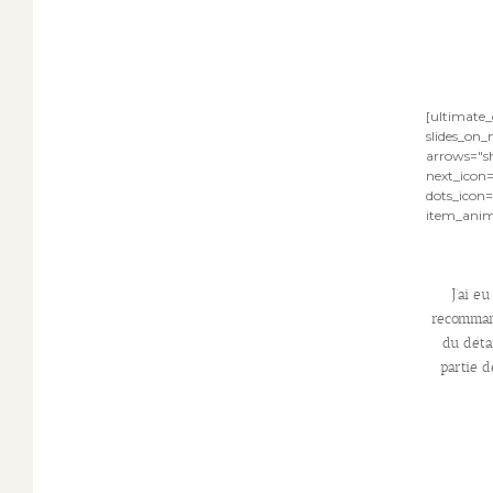
[ultimate_c
slides_on
arrows="s
next_icon=
dots_icon
item_anima
J'ai e
recommand
du détai
partie d