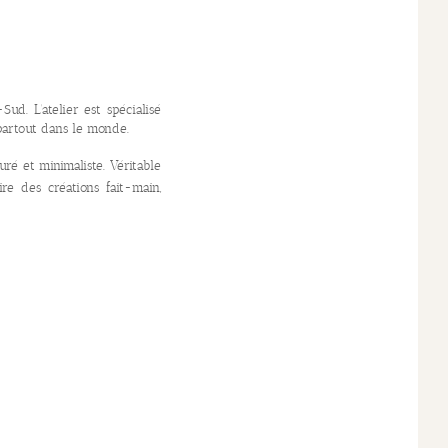
ud. L’atelier est spécialisé
 partout dans le monde.
uré et minimaliste. Véritable
ire des créations fait-main,