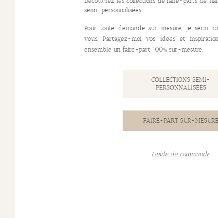
Découvrez les collections de faire-parts de na
semi-personnalisées.
Pour toute demande sur-mesure, je serai ra
vous. Partagez-moi vos idées et inspiratio
ensemble un faire-part 100% sur-mesure.
COLLECTIONS SEMI-
PERSONNALISÉES
FAIRE-PART SUR-MESUR
Guide de commande