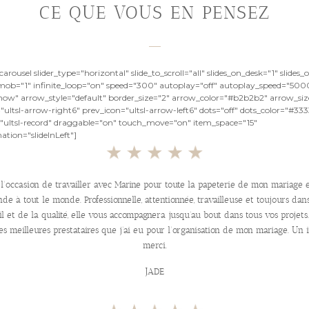
CE QUE VOUS EN PENSEZ
arousel slider_type="horizontal" slide_to_scroll="all" slides_on_desk="1" slides
_mob="1" infinite_loop="on" speed="300" autoplay="off" autoplay_speed="500
how" arrow_style="default" border_size="2" arrow_color="#b2b2b2" arrow_siz
"ultsl-arrow-right6" prev_icon="ultsl-arrow-left6" dots="off" dots_color="#33
="ultsl-record" draggable="on" touch_move="on" item_space="15"
tion="slideInLeft"]
u l'occasion de travailler avec Marine pour toute la papeterie de mon mariage e
e à tout le monde. Professionnelle, attentionnée, travailleuse et toujours dans
l et de la qualité, elle vous accompagnera jusqu'au bout dans tous vos projets. 
es meilleures prestataires que j'ai eu pour l'organisation de mon mariage. U
merci.
JADE