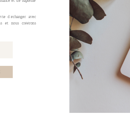
issance et de baptême
vie d’échanger avec
ns et nous créérons
E