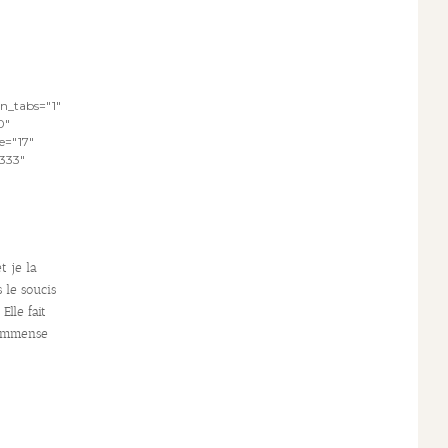
_on_tabs="1"
0"
e="17"
3333"
t je la
 le soucis
Elle fait
n immense