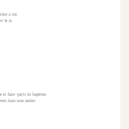
Grâce à son
s! Je la
e et faire-parts de baptême,
éées dans mon atelier.