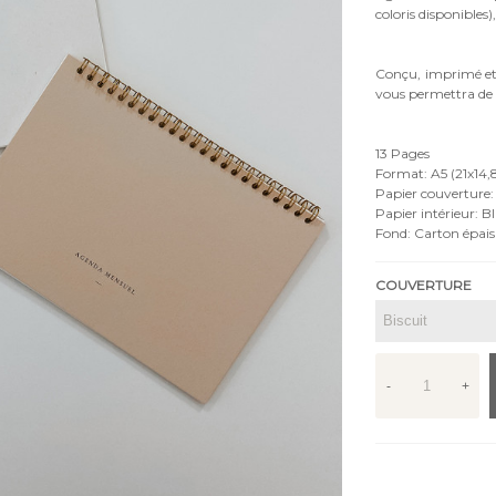
coloris disponibles)
Conçu, imprimé et 
vous permettra de r
13 Pages
Format: A5 (21x14
Papier couverture: 
Papier intérieur: B
Fond: Carton épais
COUVERTURE
-
+