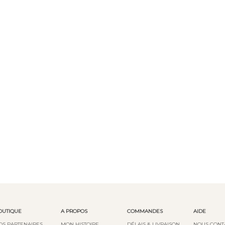
OUTIQUE
A PROPOS
COMMANDES
AIDE
OS PARTENAIRES
MON HISTOIRE
DÉLAIS & LIVRAISON
NOUS CONT