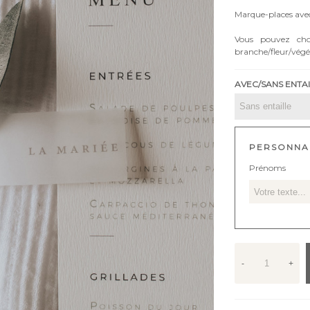
Marque-places avec 
Vous pouvez choi
branche/fleur/végét
AVEC/SANS ENTA
PERSONNA
Prénoms
-
+